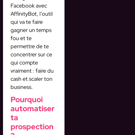
Facebook avec
AffinityBot, l’outil
qui va te faire
gagner un temps
fou et te
permettre de te
concentrer sur ce
qui compte
vraiment : faire du
cash et scaler ton
business.
Pourquoi
automatiser
ta
prospection