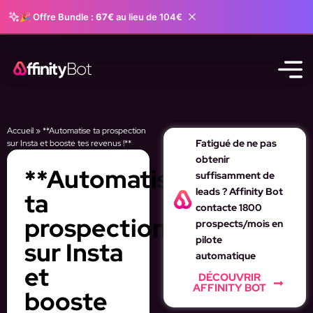
🎉 Offre Bundle :
67€
au lieu de 104€
Accueil
»
**Automatise ta prospection
Fatigué de ne pas
sur Insta et booste tes revenus !**
obtenir
**Automatise
suffisamment de
leads ? Affinity Bot
ta
contacte 1800
prospection
prospects/mois en
pilote
sur Insta
automatique
et
DÉCOUVRIR
AFFINITY BOT
booste