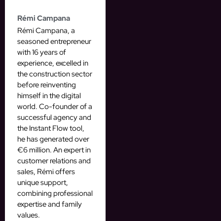
Rémi Campana
Rémi Campana, a
seasoned entrepreneur
with 16 years of
experience, excelled in
the construction sector
before reinventing
himself in the digital
world. Co-founder of a
successful agency and
the Instant Flow tool,
he has generated over
€6 million. An expert in
customer relations and
sales, Rémi offers
unique support,
combining professional
expertise and family
values.