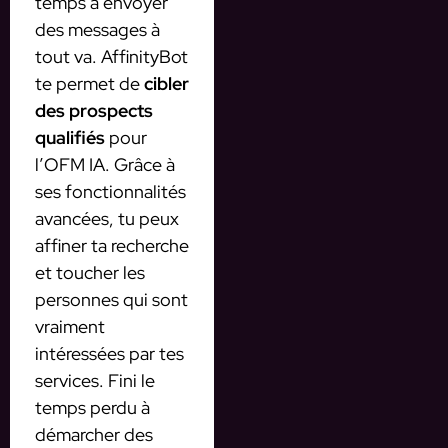
temps à envoyer
des messages à
tout va. AffinityBot
te permet de
cibler
des prospects
qualifiés
pour
l’OFM IA. Grâce à
ses fonctionnalités
avancées, tu peux
affiner ta recherche
et toucher les
personnes qui sont
vraiment
intéressées par tes
services. Fini le
temps perdu à
démarcher des