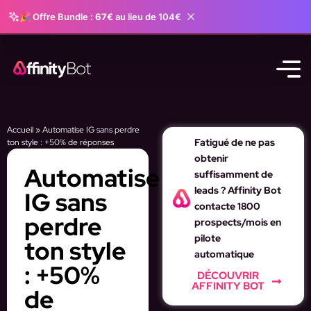
🎉 Offre Bundle :
67€
au lieu de 104€
Accueil
»
Automatise IG sans perdre
Fatigué de ne pas
ton style : +50% de réponses
obtenir
Automatise
suffisamment de
leads ? Affinity Bot
IG sans
contacte 1800
perdre
prospects/mois en
pilote
ton style
automatique
: +50%
DÉCOUVRIR
AFFINITY BOT
de