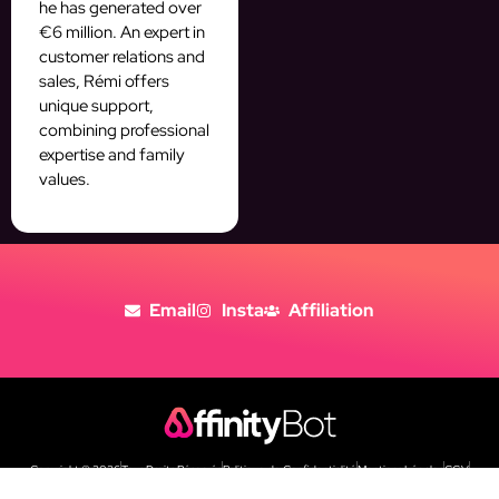
he has generated over
€6 million. An expert in
customer relations and
sales, Rémi offers
unique support,
combining professional
expertise and family
values.
Email
Insta
Affiliation
Copyright © 2026
Tous Droits Réservés
Politique de Confidentialité
Mentions Légales
CGV
Politique de cookies