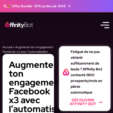
🎉 Offre Bundle :
67€
au lieu de 104€
Accueil
»
Augmente ton engagement
Fatigué de ne pas
Facebook x3 avec l’automatisation
obtenir
Augmente
suffisamment de
leads ? Affinity Bot
ton
contacte 1800
engagement
prospects/mois en
pilote
Facebook
automatique
x3 avec
DÉCOUVRIR
AFFINITY BOT
l’automatisation