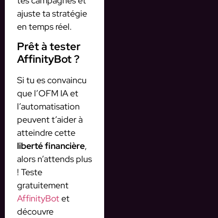
tes campagnes et
ajuste ta stratégie
en temps réel.
Prêt à tester
AffinityBot ?
Si tu es convaincu
que l’OFM IA et
l’automatisation
peuvent t’aider à
atteindre cette
liberté financière
,
alors n’attends plus
! Teste
gratuitement
AffinityBot
et
découvre