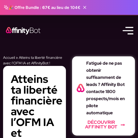
🎉 Offre Bundle :
67€
au lieu de 104€
Accueil
»
Atteins ta liberté financière
Fatigué de ne pas
avec l’OFM IA et AffinityBot !
obtenir
Atteins
suffisamment de
leads ? Affinity Bot
ta liberté
contacte 1800
financière
prospects/mois en
pilote
avec
automatique
l’OFM IA
DÉCOUVRIR
AFFINITY BOT
et