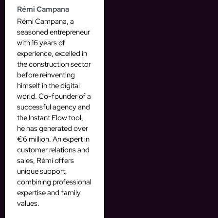
Rémi Campana
Rémi Campana, a
seasoned entrepreneur
with 16 years of
experience, excelled in
the construction sector
before reinventing
himself in the digital
world. Co-founder of a
successful agency and
the Instant Flow tool,
he has generated over
€6 million. An expert in
customer relations and
sales, Rémi offers
unique support,
combining professional
expertise and family
values.