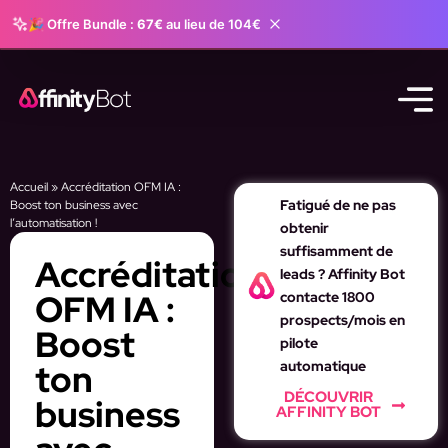
🎉 Offre Bundle :
67€
au lieu de 104€
Accueil
»
Accréditation OFM IA :
Fatigué de ne pas
Boost ton business avec
l’automatisation !
obtenir
suffisamment de
Accréditation
leads ? Affinity Bot
OFM IA :
contacte 1800
prospects/mois en
Boost
pilote
ton
automatique
DÉCOUVRIR
business
AFFINITY BOT