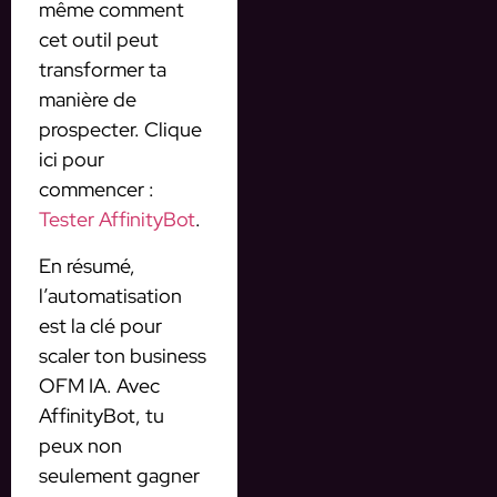
même comment
cet outil peut
transformer ta
manière de
prospecter. Clique
ici pour
commencer :
Tester AffinityBot
.
En résumé,
l’automatisation
est la clé pour
scaler ton business
OFM IA. Avec
AffinityBot, tu
peux non
seulement gagner