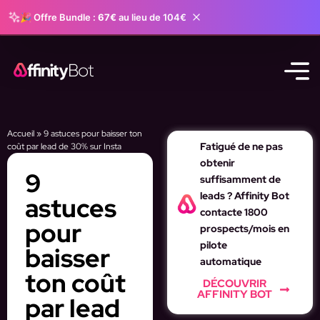
🎉 Offre Bundle :
67€
au lieu de 104€
Accueil
»
9 astuces pour baisser ton
Fatigué de ne pas
coût par lead de 30% sur Insta
obtenir
9
suffisamment de
leads ? Affinity Bot
astuces
contacte 1800
pour
prospects/mois en
pilote
baisser
automatique
ton coût
DÉCOUVRIR
AFFINITY BOT
par lead