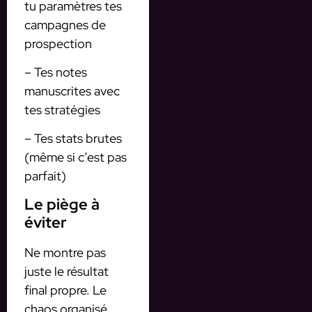
tu paramètres tes
campagnes de
prospection
– Tes notes
manuscrites avec
tes stratégies
– Tes stats brutes
(même si c’est pas
parfait)
Le piège à
éviter
Ne montre pas
juste le résultat
final propre. Le
chaos organisé,