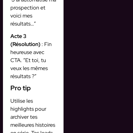
prospection et
voici mes
résultats…”
Acte 3
(Résolution)
: Fin
heureuse avec
CTA. “Et toi, tu
veux les mêmes
résultats ?”
Pro tip
Utilise les
highlights pour
archiver tes
meilleures histoires
en série. Tes leads