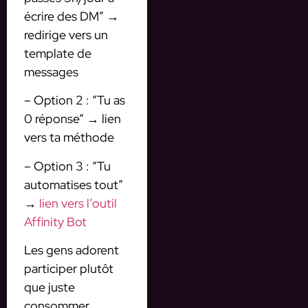
écrire des DM” →
redirige vers un
template de
messages
– Option 2 : “Tu as
0 réponse” → lien
vers ta méthode
– Option 3 : “Tu
automatises tout”
→
lien vers l’outil
Affinity Bot
Les gens adorent
participer plutôt
que juste
consommer.