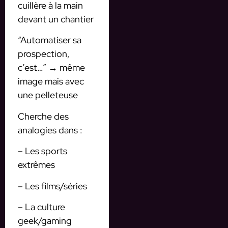
cuillère à la main
devant un chantier
“Automatiser sa
prospection,
c’est…” → même
image mais avec
une pelleteuse
Cherche des
analogies dans :
– Les sports
extrêmes
– Les films/séries
– La culture
geek/gaming