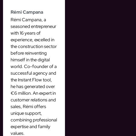
Rémi Campana
Rémi Campana, a
seasoned entrepreneur
with 16 years of
experience, excelled in
the construction sector
before reinventing
himself in the digital
world. Co-founder of a
successful agency and
the Instant Flow tool,
he has generated over
€6 million. An expert in
customer relations and
sales, Rémi offers
unique support,
combining professional
expertise and family
values.