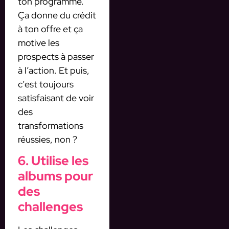
ton programme.
Ça donne du crédit
à ton offre et ça
motive les
prospects à passer
à l’action. Et puis,
c’est toujours
satisfaisant de voir
des
transformations
réussies, non ?
6. Utilise les
albums pour
des
challenges