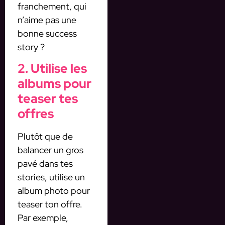
franchement, qui
n’aime pas une
bonne success
story ?
2. Utilise les
albums pour
teaser tes
offres
Plutôt que de
balancer un gros
pavé dans tes
stories, utilise un
album photo pour
teaser ton offre.
Par exemple,