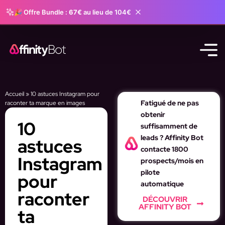
🎉 Offre Bundle :
67€
au lieu de 104€
Accueil
»
10 astuces Instagram pour
Fatigué de ne pas
raconter ta marque en images
obtenir
10
suffisamment de
leads ? Affinity Bot
astuces
contacte 1800
Instagram
prospects/mois en
pilote
pour
automatique
raconter
DÉCOUVRIR
AFFINITY BOT
ta